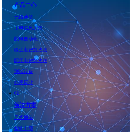
产品中心
无线通信
用电信息采集
配电自动化
输变电智慧物联
配用电智慧物联
测试设备
公用事业
02
解决方案
无线通信
智能电网