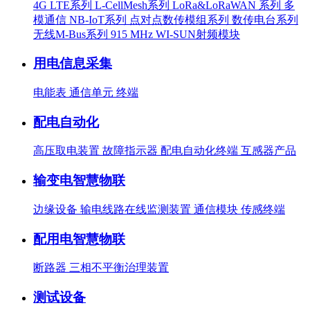
4G LTE系列
L-CellMesh系列
LoRa&LoRaWAN 系列
多
模通信
NB-IoT系列
点对点数传模组系列
数传电台系列
无线M-Bus系列
915 MHz WI-SUN射频模块
用电信息采集
电能表
通信单元
终端
配电自动化
高压取电装置
故障指示器
配电自动化终端
互感器产品
输变电智慧物联
边缘设备
输电线路在线监测装置
通信模块
传感终端
配用电智慧物联
断路器
三相不平衡治理装置
测试设备