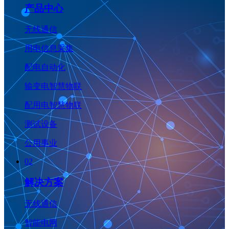
产品中心
无线通信
用电信息采集
配电自动化
输变电智慧物联
配用电智慧物联
测试设备
公用事业
02
解决方案
无线通信
智能电网