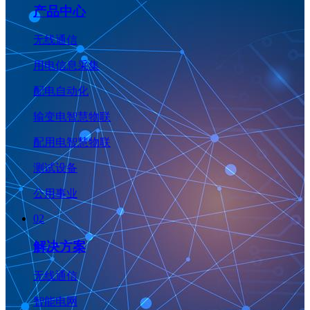
产品中心
无线通信
用电信息采集
配电自动化
输变电智慧物联
配用电智慧物联
测试设备
公用事业
02
解决方案
无线通信
智能电网