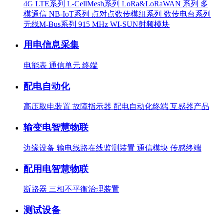
4G LTE系列
L-CellMesh系列
LoRa&LoRaWAN 系列
多
模通信
NB-IoT系列
点对点数传模组系列
数传电台系列
无线M-Bus系列
915 MHz WI-SUN射频模块
用电信息采集
电能表
通信单元
终端
配电自动化
高压取电装置
故障指示器
配电自动化终端
互感器产品
输变电智慧物联
边缘设备
输电线路在线监测装置
通信模块
传感终端
配用电智慧物联
断路器
三相不平衡治理装置
测试设备