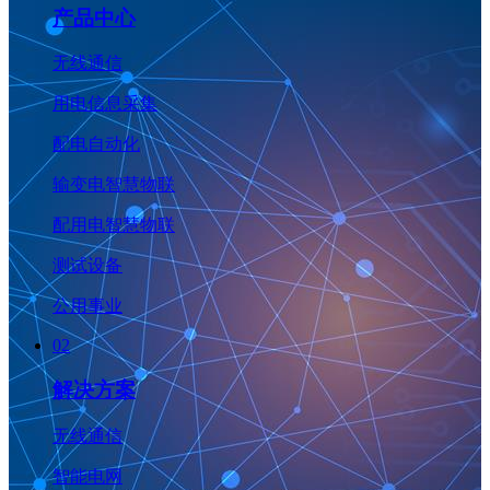
产品中心
无线通信
用电信息采集
配电自动化
输变电智慧物联
配用电智慧物联
测试设备
公用事业
02
解决方案
无线通信
智能电网