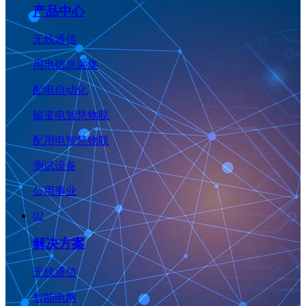
产品中心
无线通信
用电信息采集
配电自动化
输变电智慧物联
配用电智慧物联
测试设备
公用事业
02
解决方案
无线通信
智能电网