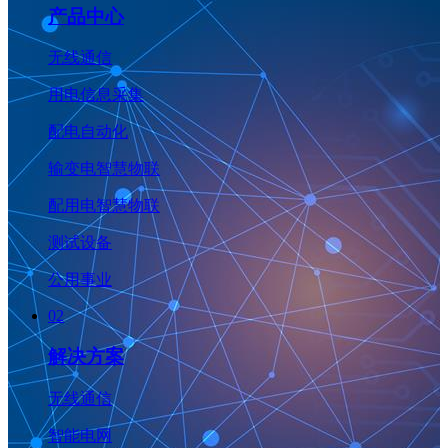
产品中心
无线通信
用电信息采集
配电自动化
输变电智慧物联
配用电智慧物联
测试设备
公用事业
02
解决方案
无线通信
智能电网