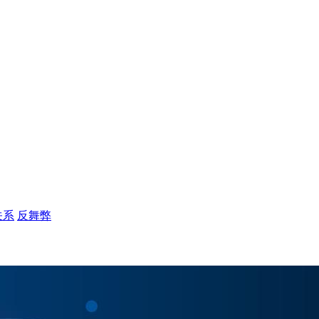
关系
反舞弊