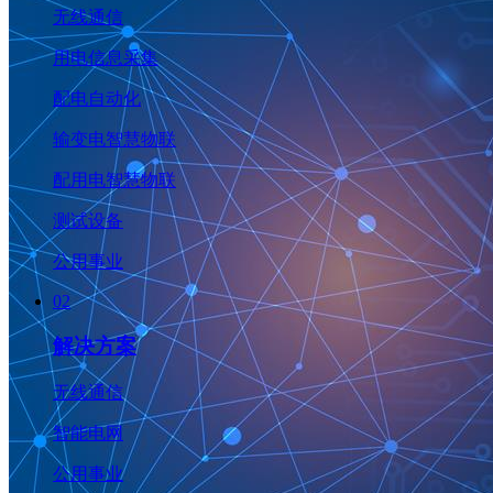
无线通信
用电信息采集
配电自动化
输变电智慧物联
配用电智慧物联
测试设备
公用事业
02
解决方案
无线通信
智能电网
公用事业