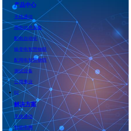
产品中心
无线通信
用电信息采集
配电自动化
输变电智慧物联
配用电智慧物联
测试设备
公用事业
02
解决方案
无线通信
智能电网