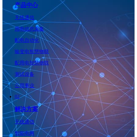
产品中心
无线通信
用电信息采集
配电自动化
输变电智慧物联
配用电智慧物联
测试设备
公用事业
02
解决方案
无线通信
智能电网