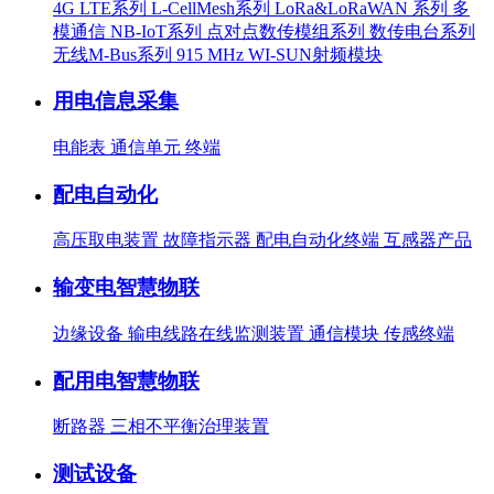
4G LTE系列
L-CellMesh系列
LoRa&LoRaWAN 系列
多
模通信
NB-IoT系列
点对点数传模组系列
数传电台系列
无线M-Bus系列
915 MHz WI-SUN射频模块
用电信息采集
电能表
通信单元
终端
配电自动化
高压取电装置
故障指示器
配电自动化终端
互感器产品
输变电智慧物联
边缘设备
输电线路在线监测装置
通信模块
传感终端
配用电智慧物联
断路器
三相不平衡治理装置
测试设备