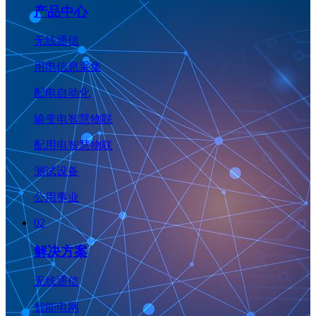
产品中心
无线通信
用电信息采集
配电自动化
输变电智慧物联
配用电智慧物联
测试设备
公用事业
02
解决方案
无线通信
智能电网