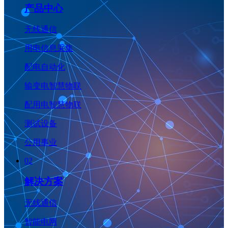
产品中心
无线通信
用电信息采集
配电自动化
输变电智慧物联
配用电智慧物联
测试设备
公用事业
02
解决方案
无线通信
智能电网