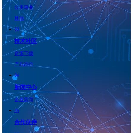
公用事业
其他
03
技术社区
资源下载
产品询价
04
新闻中心
企业新闻
05
合作伙伴