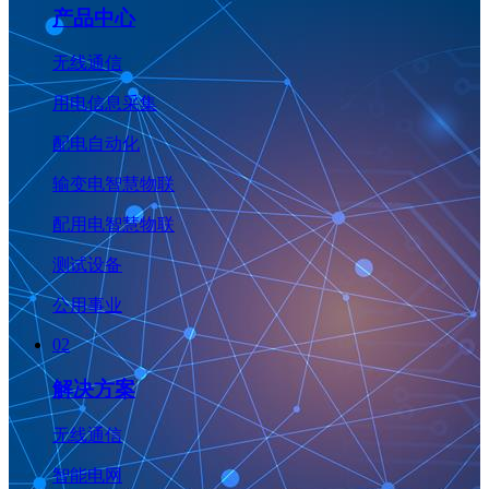
产品中心
无线通信
用电信息采集
配电自动化
输变电智慧物联
配用电智慧物联
测试设备
公用事业
02
解决方案
无线通信
智能电网