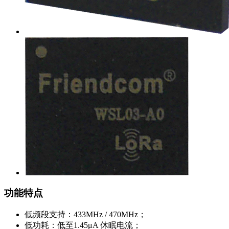
功能特点
低频段支持：433MHz / 470MHz；
低功耗：低至1.45μA 休眠电流；