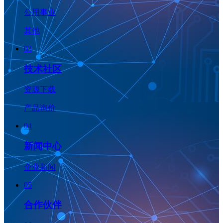
公用事业
其他
03
技术社区
资源下载
产品询价
04
新闻中心
企业新闻
05
合作伙伴