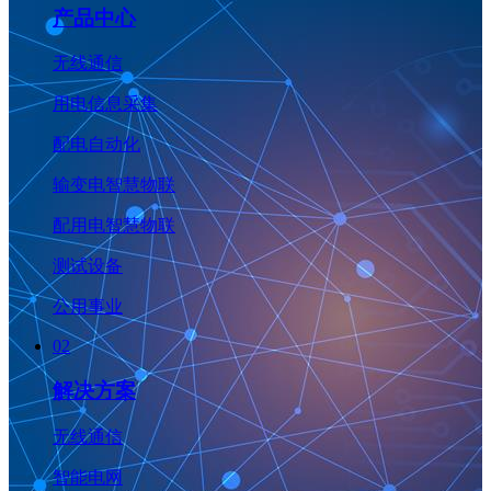
产品中心
无线通信
用电信息采集
配电自动化
输变电智慧物联
配用电智慧物联
测试设备
公用事业
02
解决方案
无线通信
智能电网