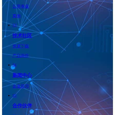
公用事业
其他
03
技术社区
资源下载
产品询价
04
新闻中心
企业新闻
05
合作伙伴