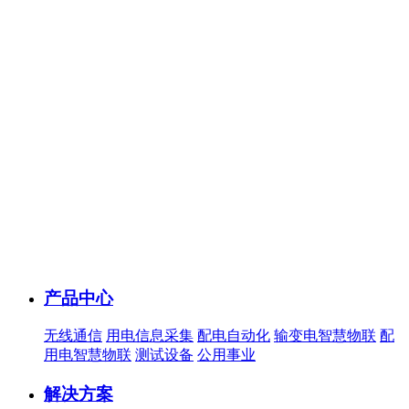
产品中心
无线通信
用电信息采集
配电自动化
输变电智慧物联
配
用电智慧物联
测试设备
公用事业
解决方案