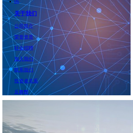
06
关于我们
公司简介
荣誉资质
社会招聘
加入我们
联系我们
投资者关系
反舞弊