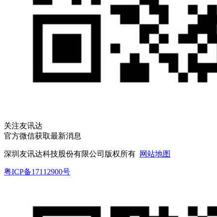
关注友讯达
官方微信获取最新消息
深圳友讯达科技股份有限公司版权所有
网站地图
粤ICP备17112900号