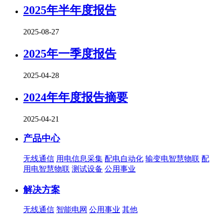
2025年半年度报告
2025-08-27
2025年一季度报告
2025-04-28
2024年年度报告摘要
2025-04-21
产品中心
无线通信
用电信息采集
配电自动化
输变电智慧物联
配
用电智慧物联
测试设备
公用事业
解决方案
无线通信
智能电网
公用事业
其他