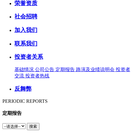
荣誉资质
社会招聘
加入我们
联系我们
投资者关系
基础情况
公司公告
定期报告
路演及业绩说明会
投资者
交流
投资者热线
反舞弊
PERIODIC REPORTS
定期报告
搜索