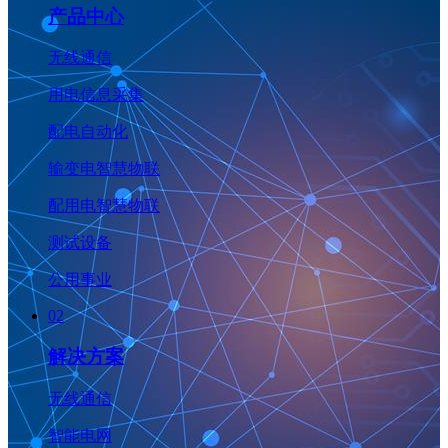
产品中心
无线通信
用电信息采集
配电自动化
输变电智慧物联
配用电智慧物联
测试设备
公用事业
02
解决方案
无线通信
智能电网