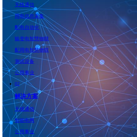
无线通信
用电信息采集
配电自动化
输变电智慧物联
配用电智慧物联
测试设备
公用事业
02
解决方案
无线通信
智能电网
公用事业