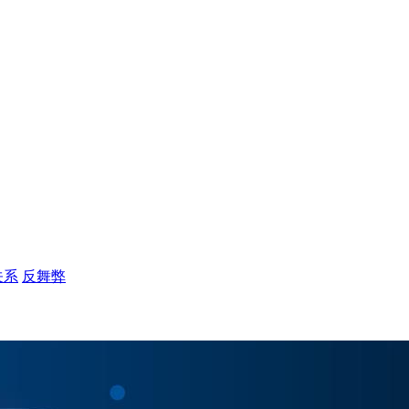
关系
反舞弊