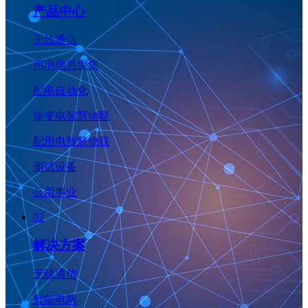
产品中心
无线通信
用电信息采集
配电自动化
输变电智慧物联
配用电智慧物联
测试设备
公用事业
02
解决方案
无线通信
智能电网