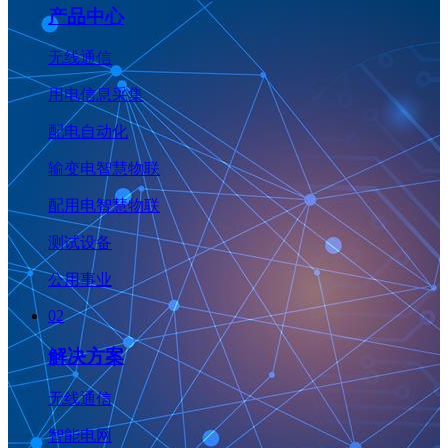
产品中心
无线通信
用电信息采集
配电自动化
输变电智慧物联
配用电智慧物联
测试设备
公用事业
02
解决方案
无线通信
智能电网