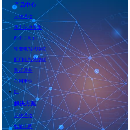
产品中心
无线通信
用电信息采集
配电自动化
输变电智慧物联
配用电智慧物联
测试设备
公用事业
02
解决方案
无线通信
智能电网