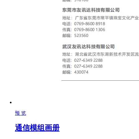
预 览
通信模组画册