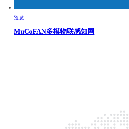
预 览
MuCoFAN多模物联感知网