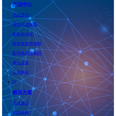
产品中心
无线通信
用电信息采集
配电自动化
输变电智慧物联
配用电智慧物联
测试设备
公用事业
02
解决方案
无线通信
智能电网