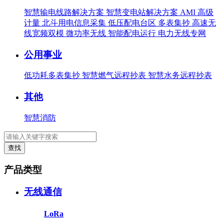
智慧输电线路解决方案
智慧变电站解决方案
AMI 高级
计量
北斗用电信息采集
低压配电台区
多表集抄
高速无
线宽频双模
微功率无线
智能配电运行
电力无线专网
公用事业
低功耗多表集抄
智慧燃气远程抄表
智慧水务远程抄表
其他
智慧消防
查找
产品类型
无线通信
LoRa