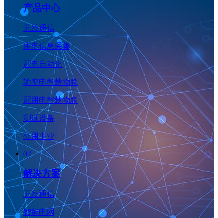
产品中心
无线通信
用电信息采集
配电自动化
输变电智慧物联
配用电智慧物联
测试设备
公用事业
02
解决方案
无线通信
智能电网