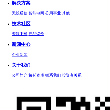
解决方案
无线通信
智能电网
公用事业
其他
技术社区
资源下载
产品询价
新闻中心
企业新闻
关于我们
公司简介
荣誉资质
联系我们
投资者关系