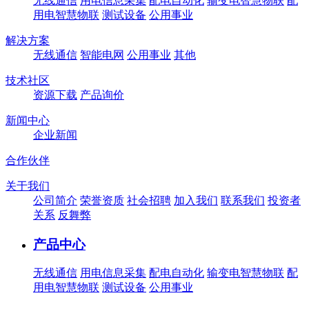
无线通信
用电信息采集
配电自动化
输变电智慧物联
配
用电智慧物联
测试设备
公用事业
解决方案
无线通信
智能电网
公用事业
其他
技术社区
资源下载
产品询价
新闻中心
企业新闻
合作伙伴
关于我们
公司简介
荣誉资质
社会招聘
加入我们
联系我们
投资者
关系
反舞弊
产品中心
无线通信
用电信息采集
配电自动化
输变电智慧物联
配
用电智慧物联
测试设备
公用事业