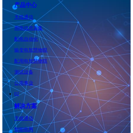
产品中心
无线通信
用电信息采集
配电自动化
输变电智慧物联
配用电智慧物联
测试设备
公用事业
02
解决方案
无线通信
智能电网