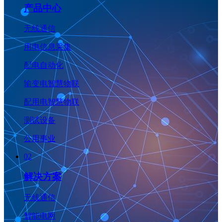
产品中心
无线通信
用电信息采集
配电自动化
输变电智慧物联
配用电智慧物联
测试设备
公用事业
02
解决方案
无线通信
智能电网