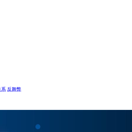
关系
反舞弊