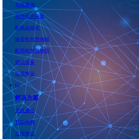
无线通信
用电信息采集
配电自动化
输变电智慧物联
配用电智慧物联
测试设备
公用事业
02
解决方案
无线通信
智能电网
公用事业