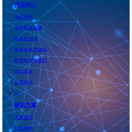
产品中心
无线通信
用电信息采集
配电自动化
输变电智慧物联
配用电智慧物联
测试设备
公用事业
02
解决方案
无线通信
智能电网