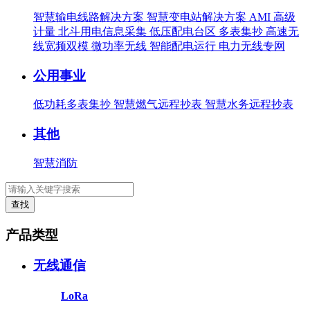
智慧输电线路解决方案
智慧变电站解决方案
AMI 高级
计量
北斗用电信息采集
低压配电台区
多表集抄
高速无
线宽频双模
微功率无线
智能配电运行
电力无线专网
公用事业
低功耗多表集抄
智慧燃气远程抄表
智慧水务远程抄表
其他
智慧消防
查找
产品类型
无线通信
LoRa