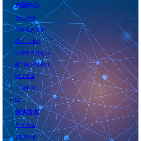
产品中心
无线通信
用电信息采集
配电自动化
输变电智慧物联
配用电智慧物联
测试设备
公用事业
02
解决方案
无线通信
智能电网