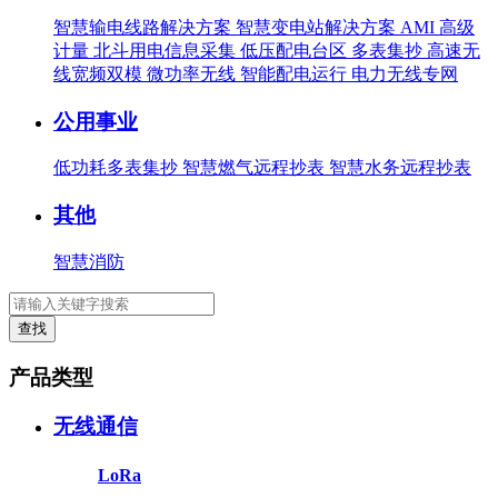
智慧输电线路解决方案
智慧变电站解决方案
AMI 高级
计量
北斗用电信息采集
低压配电台区
多表集抄
高速无
线宽频双模
微功率无线
智能配电运行
电力无线专网
公用事业
低功耗多表集抄
智慧燃气远程抄表
智慧水务远程抄表
其他
智慧消防
查找
产品类型
无线通信
LoRa