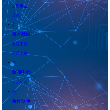
公用事业
其他
03
技术社区
资源下载
产品询价
04
新闻中心
企业新闻
05
合作伙伴