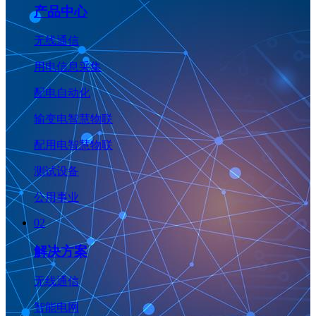
产品中心
无线通信
用电信息采集
配电自动化
输变电智慧物联
配用电智慧物联
测试设备
公用事业
02
解决方案
无线通信
智能电网