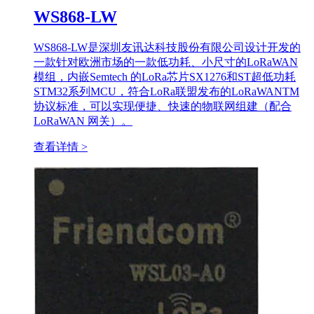
WS868-LW
WS868-LW是深圳友讯达科技股份有限公司设计开发的
一款针对欧洲市场的一款低功耗、小尺寸的LoRaWAN
模组，内嵌Semtech 的LoRa芯片SX1276和ST超低功耗
STM32系列MCU，符合LoRa联盟发布的LoRaWANTM
协议标准，可以实现便捷、快速的物联网组建（配合
LoRaWAN 网关）。
查看详情 >