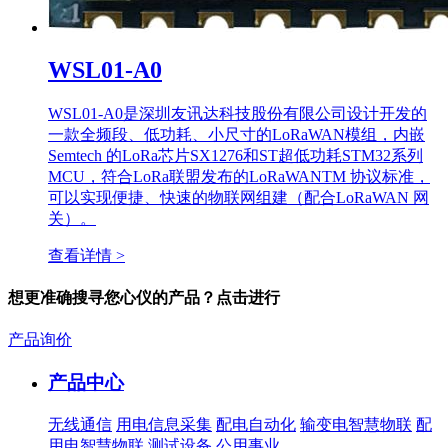
WSL01-A0
WSL01-A0是深圳友讯达科技股份有限公司设计开发的
一款全频段、低功耗、小尺寸的LoRaWAN模组，内嵌
Semtech 的LoRa芯片SX1276和ST超低功耗STM32系列
MCU，符合LoRa联盟发布的LoRaWANTM 协议标准，
可以实现便捷、快速的物联网组建（配合LoRaWAN 网
关）。
查看详情 >
想更准确搜寻您心仪的产品？点击进行
产品询价
产品中心
无线通信
用电信息采集
配电自动化
输变电智慧物联
配
用电智慧物联
测试设备
公用事业