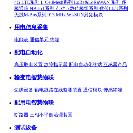
4G LTE系列
L-CellMesh系列
LoRa&LoRaWAN 系列
多
模通信
NB-IoT系列
点对点数传模组系列
数传电台系列
无线M-Bus系列
915 MHz WI-SUN射频模块
用电信息采集
电能表
通信单元
终端
配电自动化
高压取电装置
故障指示器
配电自动化终端
互感器产品
输变电智慧物联
边缘设备
输电线路在线监测装置
通信模块
传感终端
配用电智慧物联
断路器
三相不平衡治理装置
测试设备